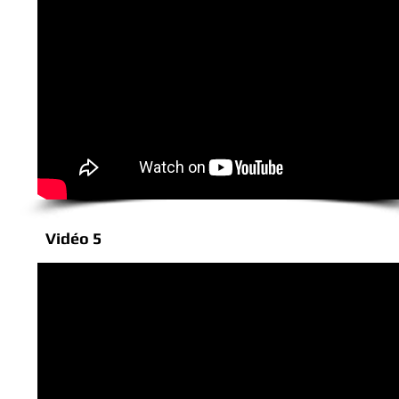
Vidéo 5
( Groove )