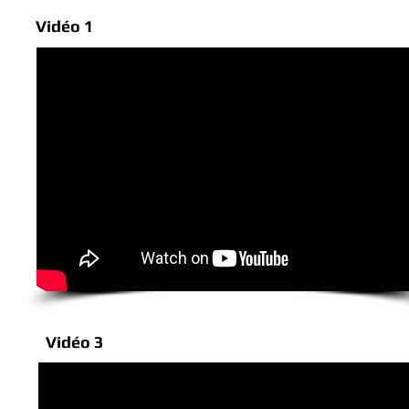
Vidéo 1
( Pop Rock )
Vidéo 3
( Ambiance )