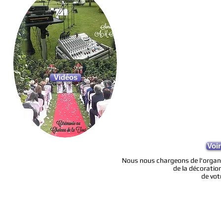
Nous vous proposons d'organise
personnalisée par ses textes, s
Nous vous aiderons dans les choi
touchants, nous organiserons le
romantique des alliances, nous 
le tout selon vos souhaits et dés
Vidéos
Mariage, remariage, pacs, renou
nous vous proposerons une cérém
émotions !
La cérémonie laïque est organisé
ou, si vous le préférez, par un 
d'officiant.
Voi
Nous nous chargeons de l'organis
de la décoration
de vot