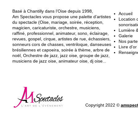
A propos d'AM Spectacles
Page
Basé à Chantilly dans l’Oise depuis 1998,
Accueil
Am Spectacles vous propose une palette d’artistes
Location d
du spectacle (Oise, mariage, soirée, réception,
sonorisat
magicien, caricaturiste, orchestre, musiciens,
Lumière 
raffiné, professionnel, animateur, sono, éclairage,
Galerie
revues, gospel, cirque, artistes de rue, échassiers,
Nos parte
sonneurs cors de chasses, ventriloque, danseuses
Livre d’or
brésiliennes et capoeira, soirée à thème, arbre de
Renseign
noël, Orchestre de jazz, jazz oise, groupe de jazz,
musiciens de jazz oise, animateur oise, dj oise...
Copyright 2022 ©
amspect