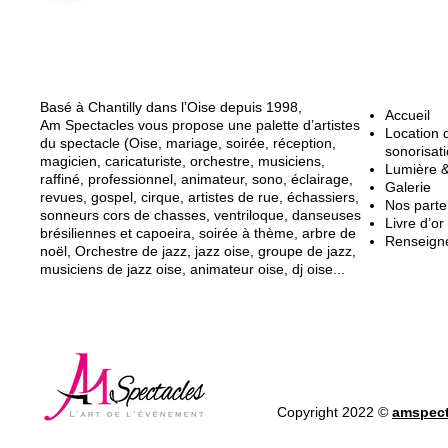
A propos d'AM Spectacles
Page
Basé à Chantilly dans l’Oise depuis 1998,
Accueil
Am Spectacles vous propose une palette d’artistes
Location d
du spectacle (Oise, mariage, soirée, réception,
sonorisat
magicien, caricaturiste, orchestre, musiciens,
Lumière 
raffiné, professionnel, animateur, sono, éclairage,
Galerie
revues, gospel, cirque, artistes de rue, échassiers,
Nos parte
sonneurs cors de chasses, ventriloque, danseuses
Livre d’or
brésiliennes et capoeira, soirée à thème, arbre de
Renseign
noël, Orchestre de jazz, jazz oise, groupe de jazz,
musiciens de jazz oise, animateur oise, dj oise...
Copyright 2022 ©
amspect